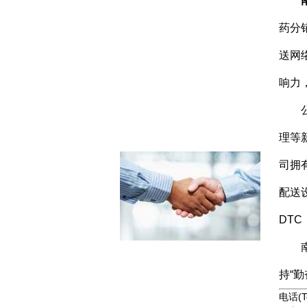
药分
送网
响力
理等
司拥
配送
DTC
持
“
勤
电话(Te