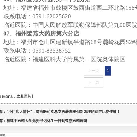
地址：福建省福州市鼓楼区鼓西街道西二环北路
15
联系电话：
0591-62025620
临近医院：中国人民解放军联勤保障部队第九
00医
07、福州鹭燕大药房第六分店
地址：福州市仓山区建新镇半道路
68号麓岭花园S2#
联系电话：
0591-83538752
临近医院：福建医科大学附属第一医院奥体院区
上一页
1
下一页
责任编辑：鹭燕医药】
篇：
“小门店大情怀”，鹭燕医药党总支再获湖里创新园理论宣讲比赛佳绩！
篇：
福建中医药大学党委书记林生一行到鹭燕医药调研
ved.