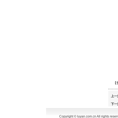
【
上一
下一
Copyright © luyan.com.cn All rights reser