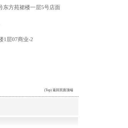
6号东方苑裙楼一层5号店面
院
楼1层07商业-2
(Top) 返回页面顶端