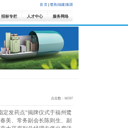
首 页
|
鹭燕(福建)集团
招标专栏
人才中心
服务网络
点击数：66597
指定发药点”揭牌仪式于福州鹭
雷春美、常务副会长陈则生、副