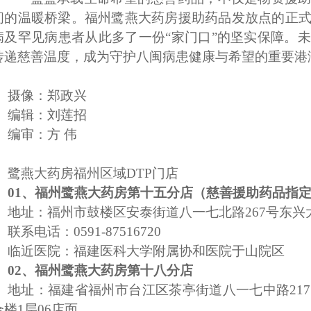
间的温暖桥梁。福州鹭燕大药房援助药品发放点的正
病及罕见病患者从此多了一份
“家门口”的坚实保障。
传递慈善温度，成为守护八闽病患健康与希望的重要港
摄像：郑政兴
编辑：刘莲招
编审：方
伟
鹭燕大药房福州区域
DTP门店
01、
福州鹭燕大药房第十五分店
（
慈善援助药品指
地址：福州市鼓楼区安泰街道八一七北路
267号东兴
联系电话：
0591-87516720
临近医院：福建医科大学附属协和医院于山院区
02、福州鹭燕大药房第十八分店
地址：福建省福州市台江区茶亭街道八一七中路
2
合楼1层06店面