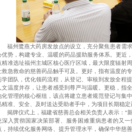
福州鹭燕大药房发放点的设立，充分聚焦患者需
心优势，构建专业、温暖的药品援助服务体系。更近，
点精准选址福州主城区核心医疗区域，最大限度辐射
让救急救命的慈善药品触手可及。更好，指有温度的
药学团队，优化领药流程，从登记、审核到发放全程
人文温度并存，让患者感受到尊严与温暖。更稳，指
地化管理的核心枢纽，该点将建立患者规范登记与集
品精准、安全、及时送达受助者手中，为项目长期稳定
揭牌仪式上，福建省慈善总会相关负责人表示：
“
统深入贯彻国家决策部署、服务困难重病患者的又一
点，持续优化服务网络、提升管理水平，确保中华慈