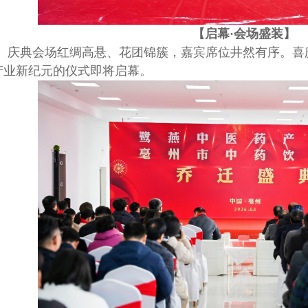
【启幕
·会场盛装】
庆典会场红绸高悬、花团锦簇，嘉宾席位井然有序。喜
产业新纪元的仪式即将启幕。