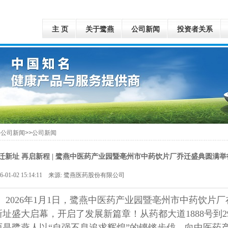
主 页
关于鹭燕
公司新闻
投资者关系
>公司新闻>>公司新闻
迁新址 再启新程 | 鹭燕中医药产业园暨亳州市中药饮片厂乔迁盛典圆满举
26-01-02 15:14:11 来源: 鹭燕医药股份有限公司
2026
年
1
月
1
日，鹭燕中医药产业园暨
亳州市中药饮片厂
新址盛大启幕，开启了发展新篇章！从药都大道1888号到2
而是鹭燕人以“自强不息追求辉煌”的铿锵步伐，向中医药