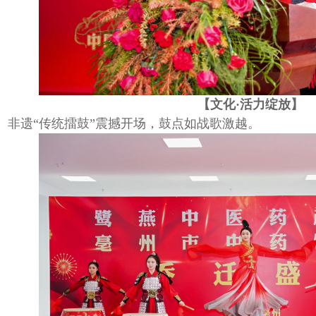
【文化
·活力绽放】
非遗
“传统擂鼓”震撼开场，鼓点如战歌激越。