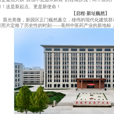
锋！这是新起点、更是新使命！
【启程
·新址巍然】
晨光熹微，新园区正门巍然矗立，雄伟的现代化建筑群在
张照片定格了历史性的时刻——亳州中医药产业的新地标