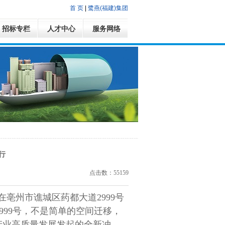
首 页
|
鹭燕(福建)集团
招标专栏
人才中心
服务网络
行
点击数：55159
在
亳州市谯城区药都大道
2999号
999号，不是简单的空间迁移，
产业高质量发展发起的全新冲