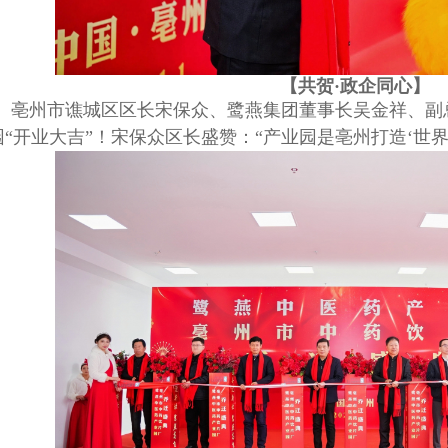
【共贺
·政企同心】
亳州市谯城区区长宋保众、鹭燕集团董事长吴金祥、副
园
“开业大吉”！宋保众区长盛赞：“产业园是亳州打造‘世界