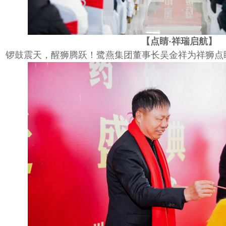
【点睛
·祥瑞启航】
锣鼓震天，醒狮腾跃！鹭燕集团董事长吴金祥为祥狮点