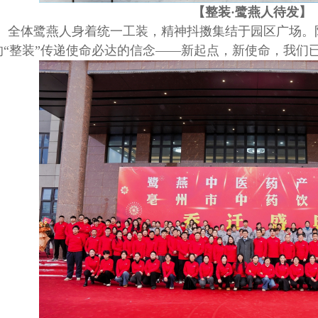
【整装
·鹭燕人待发】
全体鹭燕人身着统一工装，精神抖擞集结于园区广场。
的
“整装”传递使命必达的信念——新起点，新使命，我们